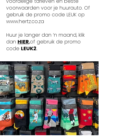
voordelige tarieven én beste
voorwaarden voor je huurauto. Of
gebruik de promo code LEUK op
www.hertz.co.za
Huur je langer dan ’n maand, klik
dan
HIER
,
of gebruik de promo
code
LEUK2
.​