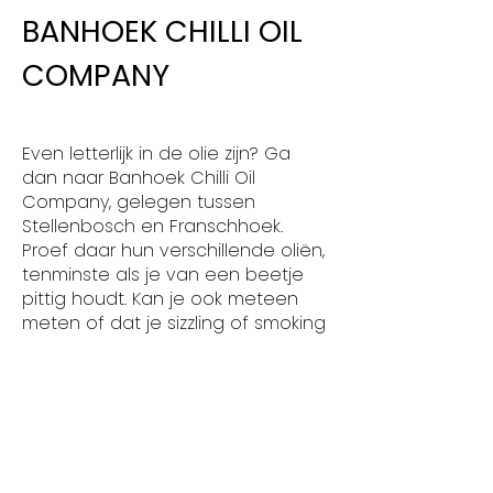
BANHOEK CHILLI OIL
COMPANY
Even letterlijk in de olie zijn? Ga
dan naar Banhoek Chilli Oil
Company, gelegen tussen
Stellenbosch en Franschhoek.
Proef daar hun verschillende oliën,
tenminste als je van een beetje
pittig houdt. Kan je ook meteen
meten of dat je sizzling of smoking
hot bent.
Voor de kinderen is er een
uitgebreide speeltuin en er is een
restaurant. Een bijkomstigheid is
dat zo’n flesje met olie een enorm
leuk souvenir is voor wanneer je